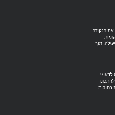
 את הנקודה
ומות
עילה, תוך
לדאוג!
5 דקות. כך תוכלו להתכונן
 רחובות