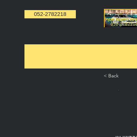
052-2782218
< Back