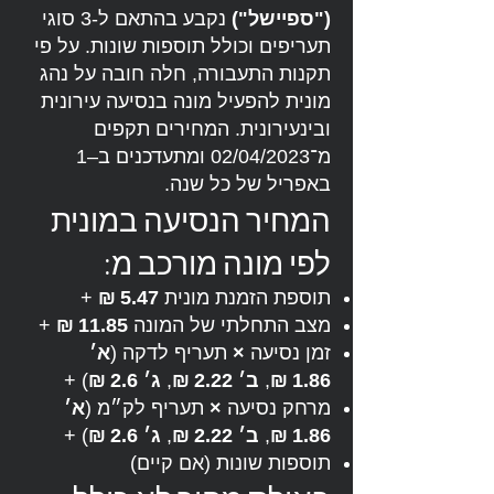
("ספיישל")
נקבע בהתאם ל-3 סוגי
תעריפים וכולל תוספות שונות. על פי
תקנות התעבורה, חלה חובה על נהג
מונית להפעיל מונה בנסיעה עירונית
ובינעירונית. המחירים תקפים
מ־02/04/2023 ומתעדכנים ב–1
באפריל של כל שנה.
המחיר הנסיעה במונית
לפי מונה מורכב מ:
תוספת הזמנת מונית
5.47 ₪
+
מצב התחלתי של המונה
11.85 ₪
+
זמן נסיעה
×
תעריף לדקה (
א׳
1.86 ₪
,
ב׳ 2.22 ₪
,
ג׳ 2.6 ₪
) +
מרחק נסיעה
×
תעריף לק״מ (
א׳
1.86 ₪
,
ב׳ 2.22 ₪
,
ג׳ 2.6 ₪
) +
תוספות שונות (אם קיים)