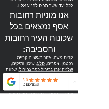
לכל יעד אשר תרצו להגיע אליו.
אנו מוניות רחובות
אסף נמצאים בכל
שכונות העיר רחובות
והסביבה:
קרית משה
, אזור תעשייה קריית
רכטמן, אפרים,
סלע
, שיכון ותיקים,
שלמה אבן גבירול כפר גבירול
, שכונת
רמז, נאות כרמים,
רחובות ההולנדית
,
פארק תעשיות רחובות
, אפריקה
ישראל,
גינות סביון
,
נווה עמית
, נווה
יהודה, התחנה המרכזית
קניון רחובות
,
נווה אלון
,
מרמורק
,
שעריים
,
שרונה
,
שכונת גבעתי
,
מילצ'ן
,
עין גנים
,