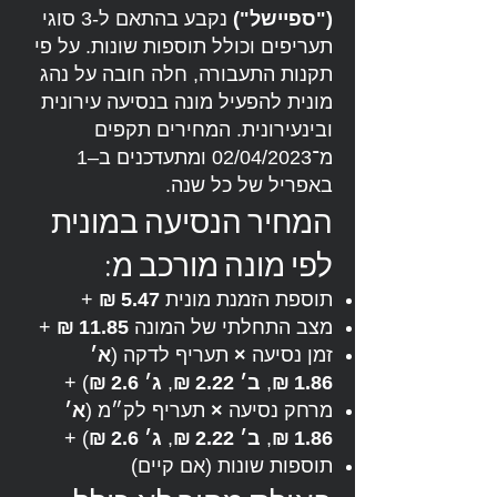
("ספיישל")
נקבע בהתאם ל-3 סוגי
תעריפים וכולל תוספות שונות. על פי
תקנות התעבורה, חלה חובה על נהג
מונית להפעיל מונה בנסיעה עירונית
ובינעירונית. המחירים תקפים
מ־02/04/2023 ומתעדכנים ב–1
באפריל של כל שנה.
המחיר הנסיעה במונית
לפי מונה מורכב מ:
תוספת הזמנת מונית
5.47 ₪
+
מצב התחלתי של המונה
11.85 ₪
+
זמן נסיעה
×
תעריף לדקה (
א׳
1.86 ₪
,
ב׳ 2.22 ₪
,
ג׳ 2.6 ₪
) +
מרחק נסיעה
×
תעריף לק״מ (
א׳
1.86 ₪
,
ב׳ 2.22 ₪
,
ג׳ 2.6 ₪
) +
תוספות שונות (אם קיים)