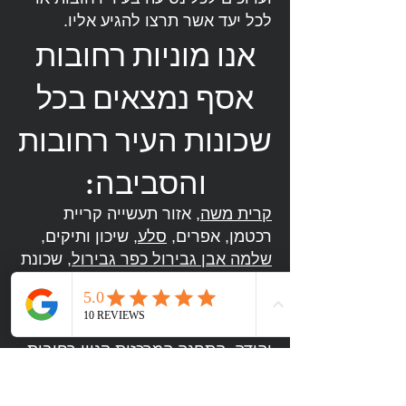
לכל יעד אשר תרצו להגיע אליו.
אנו מוניות רחובות
אסף נמצאים בכל
שכונות העיר רחובות
והסביבה:
קרית משה
, אזור תעשייה קריית
רכטמן, אפרים,
סלע
, שיכון ותיקים,
שלמה אבן גבירול כפר גבירול
, שכונת
רמז, נאות כרמים,
רחובות ההולנדית
,
פארק תעשיות רחובות
, אפריקה
ישראל,
גינות סביון
,
נווה עמית
, נווה
יהודה, התחנה המרכזית
קניון רחובות
,
נווה אלון
,
מרמורק
,
שעריים
,
שרונה
,
שכונת גבעתי
,
מילצ'ן
,
עין גנים
,