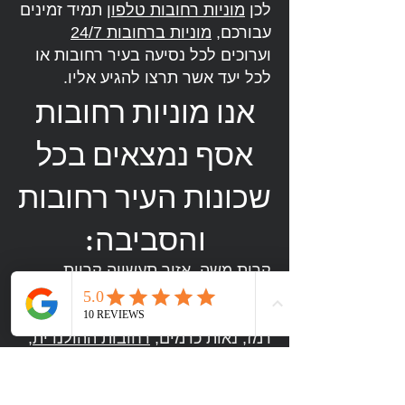
לכן
מוניות רחובות טלפון
תמיד זמינים
עבורכם,
מוניות ברחובות 24/7
וערוכים לכל נסיעה בעיר רחובות או
לכל יעד אשר תרצו להגיע אליו.
אנו מוניות רחובות
אסף נמצאים בכל
שכונות העיר רחובות
והסביבה:
קרית משה
, אזור תעשייה קריית
רכטמן, אפרים,
סלע
, שיכון ותיקים,
שלמה אבן גבירול כפר גבירול
, שכונת
רמז, נאות כרמים,
רחובות ההולנדית
,
פארק תעשיות רחובות
, אפריקה
ישראל,
גינות סביון
,
נווה עמית
, נווה