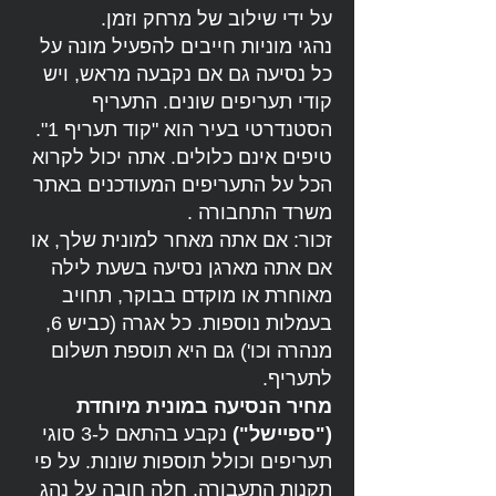
על ידי שילוב של מרחק וזמן.
נהגי מוניות חייבים להפעיל מונה על
כל נסיעה גם אם נקבעה מראש, ויש
קודי תעריפים שונים. התעריף
הסטנדרטי בעיר הוא "קוד תעריף 1".
טיפים אינם כלולים. אתה יכול לקרוא
הכל על התעריפים המעודכנים באתר
משרד התחבורה .
זכור: אם אתה מאחר למונית שלך, או
אם אתה מארגן נסיעה בשעת לילה
מאוחרת או מוקדם בבוקר, תחויב
בעמלות נוספות. כל אגרה (כביש 6,
מנהרה וכו') גם היא תוספת תשלום
לתעריף.
מחיר הנסיעה במונית מיוחדת
("ספיישל")
נקבע בהתאם ל-3 סוגי
תעריפים וכולל תוספות שונות. על פי
תקנות התעבורה, חלה חובה על נהג