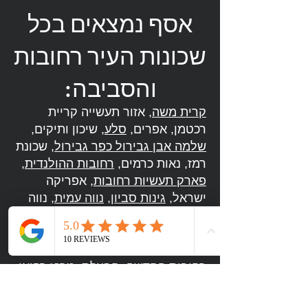
אסף נמצאים בכל
שכונות העיר רחובות
והסביבה:
קרית משה
, אזור תעשייה קריית
רכטמן, אפרים,
סלע
, שיכון ותיקים,
שלמה אבן גבירול כפר גבירול
, שכונת
רמז, נאות כרמים,
רחובות ההולנדית
,
פארק תעשיות רחובות
, אפריקה
ישראל,
גינות סביון
,
נווה עמית
, נווה
יהודה, התחנה המרכזית
קניון רחובות
,
נווה אלון
,
מרמורק
,
שעריים
,
שרונה
,
שכונת גבעתי
,
מילצ'ן
,
עין גנים
,
רחובות החדשה
,
חבצלת
,
מרכז רפואי
קפלן
,
הרצל
,
אושיות
,
גינות סביון
,
רמת אהרון, קרית ההגנה,
היובל
, אבני