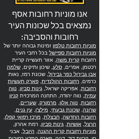
אנו מוניות רחובות אסף
נמצאים בכל שכונות העיר
רחובות והסביבה:
מוניות רחובות טלפון
זמינות גבוהה יותר של
מוניות רחובות ספיישל
בכל רחבי העיר
רחובות
קרית משה
, אזור תעשייה קריית
רכטמן, אפרים,
סלע
, שיכון ותיקים,
שלמה
אבן גבירול כפר גבירול
, שכונת רמז, נאות
כרמים,
רחובות ההולנדית
,
פארק תעשיות
רחובות
, אפריקה ישראל,
גינות סביון
,
נווה
עמית
, נווה יהודה, התחנה המרכזית
קניון
רחובות
,
נווה אלון
,
מרמורק
,
שעריים
,
שרונה
,
שכונת גבעתי
,
מילצ'ן
,
עין גנים
,
רחובות החדשה
,
חבצלת
,
מרכז רפואי קפלן
,
הרצל
,
אושיות
,
גינות סביון
, רמת אהרון,
מוניות רחובות קרית ההגנה
,
היובל
, אבני
חן,
קריית דוד
,
דניה
,
פארק המדע רחובות
,