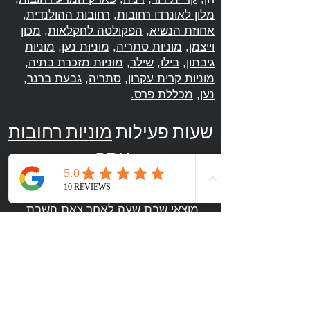
מלון לאונרדו רחובות
,
רחובות ההולנדית
,
אחוזת הנשיא
,
הפקולטה לחקלאות
,
מכון
וייצמן
,
מוניות סתריה
,
מוניות נען
,
מוניות
גיבתון
,
בילו
,
שילר
,
מוניות מזכרת בתיה
,
מוניות קרית עקרון
,
סתריה
,
גבעת ברנר
,
נען
,
מכללת פרס
.
שעות פעילות
מוניות רחובות
אסף
יום ראשון עד חמישי 24 שעות
יום שישי עד שעה לפני כניסת שבת
מוצאי שבת שעה לאחר צאת השבת.
נשמח לתת לכם שרות מוניות ספיישל בעיר
רחובות ולכל רחבי הארץ.