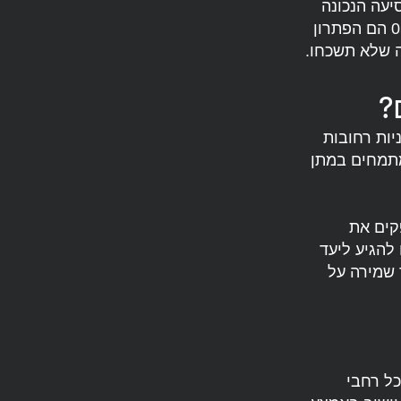
יעה הנכונה
שתוביל אותנו ליעדנו. במצבים כאלה, מוניות רחובות אסף טלפון 052-2782218 הם הפתרון
ה שלא תשכחו.
?
יות רחובות
מתמחים במתן
קים את
להגיע ליעד
 שמירה על
כל רחבי