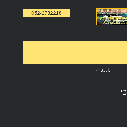
052-2782218
< Back
י