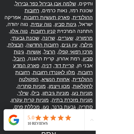
ותיקים,
שלמה אבן גבירול כפר גבירול
,
שכונת רמז, נאות כרמים,
רחובות
ההולנדית
,
פארק תעשיות רחובות
, אפריקה
ישראל,
גינות סביון
,
נווה עמית
, נווה יהודה,
התחנה המרכזית
קניון רחובות
,
נווה אלון
,
מרמורק
,
שעריים
,
שרונה
,
שכונת גבעתי
,
מילצ'ן
,
עין גנים
,
רחובות החדשה
,
חבצלת
,
מרכז רפואי קפלן
,
הרצל
,
אושיות
,
גינות
סביון
, רמת אהרון, קרית ההגנה,
היובל
,
אבני חן,
קריית דוד
,
דניה
,
פארק המדע
רחובות
,
מלון לאונרדו רחובות
,
רחובות
ההולנדית
,
אחוזת הנשיא
,
הפקולטה
לחקלאות
,
מכון וייצמן
,
מוניות סתריה
,
מוניות נען
,
מוניות גיבתון
,
בילו
,
שילר
,
מוניות מזכרת בתיה
,
מוניות קרית עקרון
,
סתריה
,
גבעת ברנר
,
נען
,
מכללת פרס
.
שעות פעילות
מוניות רחובות
אסף