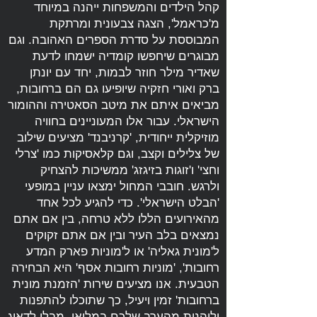
קהל הילדים והמשפחות ייהנה במיוחד
מ'כראמל', הצגה צבעונית ומרתקת
המבוססת על סדרת הספרים האהובה. וגם
מבוגרים שיחפשו קומדיה ישמחו לדעת
שאדיר מילר חוזר לבמות, יחד עם יונתן
ברק ואורי חזקיה שיופיעו גם הם ברחובות,
מביאים איתם את מיטב הסאטירה וההומור
הישראלי. עבור אלו המעוניינים בחוויה
מוזיקלית ייחודית, 'קרניבנד' מציעים שילוב
של צלילים וקצב, וגם קלאסיקות כמו 'צרלי
וחצי' ו'זוגות בזיגזג' ממשיכות להצחיק
ולרגש. חובבי המחול ימצאו עניין במופעי
'הבלט הישראלי'. כדי להגיע לכל אחד
מהאירועים הללו ללא טרחה, בין אם אתם
נמצאים בלב העיר ובין אם אתם זקוקים
ל'מונית גאליה' או ל'מוניות פארק המדע
רחובות', 'מוניות רחובות אסף' היא הבחירה
הטבעית. אנו מציעים שירות 'הזמנת מונית
ברחובות' זמין ויעיל, כך שתוכלו להתפנות
וליהנות מהערב שלכם במלואו, מבלי לדאוג