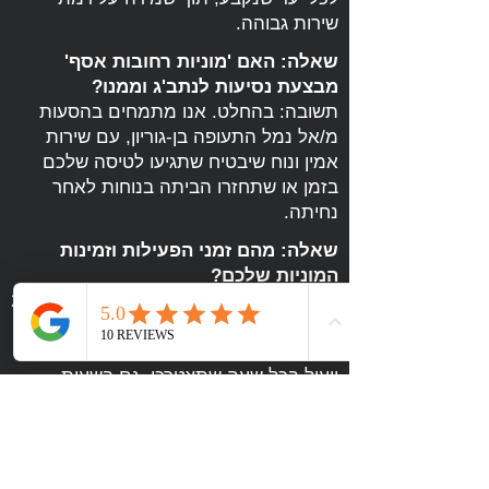
שירות גבוהה.
שאלה: האם 'מוניות רחובות אסף'
מבצעת נסיעות לנתב'ג וממנו?
תשובה: בהחלט. אנו מתמחים בהסעות
מ/אל נמל התעופה בן-גוריון, עם שירות
אמין ונוח שיבטיח שתגיעו לטיסה שלכם
בזמן או שתחזרו הביתה בנוחות לאחר
נחיתה.
שאלה: מהם זמני הפעילות וזמינות
המוניות שלכם?
תשובה: שירות 'מוניות רחובות אסף' זמין 24
שעות ביממה, שישה ימים בשבוע (למעט
שבת), על מנת להעניק לכם מענה מהיר
ויעיל בכל שעה שתצטרכו, גם בשעות
הלילה המאוחרות.
הייתם מרוצים מהשירות?
דרגו אותנו
בגוגל ⭐